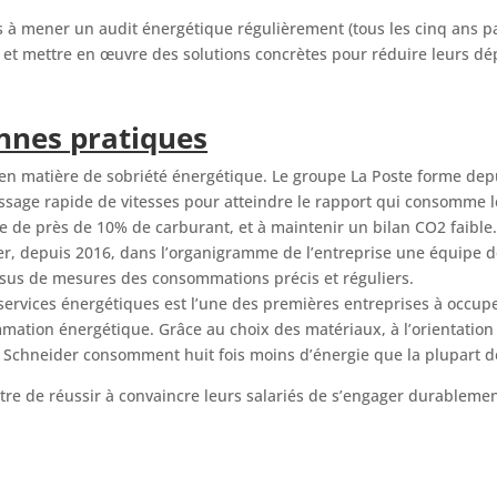
es à mener un audit énergétique régulièrement (tous les cinq ans p
s et mettre en œuvre des solutions concrètes pour réduire leurs dé
nnes pratiques
en matière de sobriété énergétique. Le groupe La Poste forme depu
sage rapide de vitesses pour atteindre le rapport qui consomme le
e de près de 10% de carburant, et à maintenir un bilan CO2 faible
er, depuis 2016, dans l’organigramme de l’entreprise une équipe de
ssus de mesures des consommations précis et réguliers.
 services énergétiques est l’une des premières entreprises à occup
tion énergétique. Grâce au choix des matériaux, à l’orientation d
caux Schneider consomment huit fois moins d’énergie que la plupart 
être de réussir à convaincre leurs salariés de s’engager durablemen