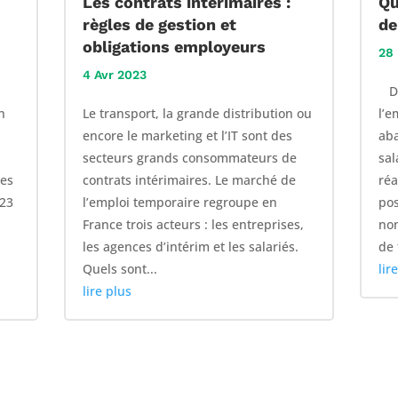
Les contrats intérimaires :
Qu
s
règles de gestion et
de
obligations employeurs
28
4 Avr 2023
Dan
n
Le transport, la grande distribution ou
l’e
encore le marketing et l’IT sont des
aba
secteurs grands consommateurs de
sal
tes
contrats intérimaires. Le marché de
réa
023
l’emploi temporaire regroupe en
pos
France trois acteurs : les entreprises,
non
les agences d’intérim et les salariés.
de 
Quels sont...
lir
lire plus